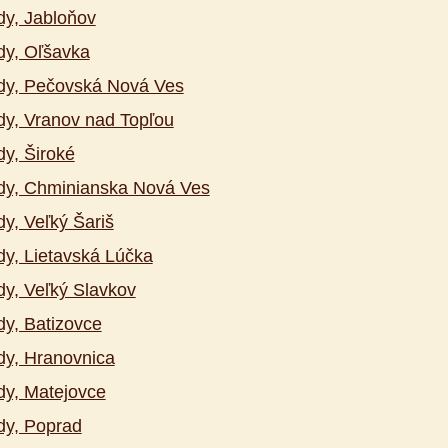
y, Jabloňov
y, Oľšavka
dy, Pečovská Nová Ves
y, Vranov nad Topľou
y, Široké
dy, Chminianska Nová Ves
y, Veľký Šariš
y, Lietavská Lúčka
y, Veľký Slavkov
y, Batizovce
y, Hranovnica
y, Matejovce
dy, Poprad