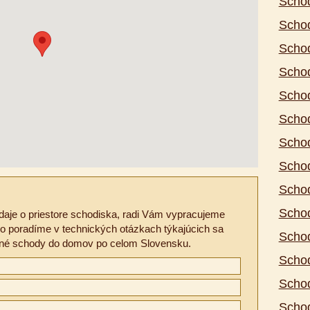
Scho
Scho
Schod
Schod
Scho
Scho
Schod
Scho
Schod
Scho
daje o priestore schodiska, radi Vám vypracujeme
 poradíme v technických otázkach týkajúcich sa
Scho
itné schody do domov po celom Slovensku.
Scho
Scho
Scho