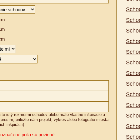
Scho
cm
Scho
cm
Scho
cm
Schod
Scho
Schod
Scho
Schod
Scho
Schod
 ste istý rozmermi schodov alebo máte vlastné inšpirácie a
Schod
 prosím, priložte nám projekt, výkres alebo fotografie miesta
ch inšpirácií)
Schod
 označené polia sú povinné
Schod