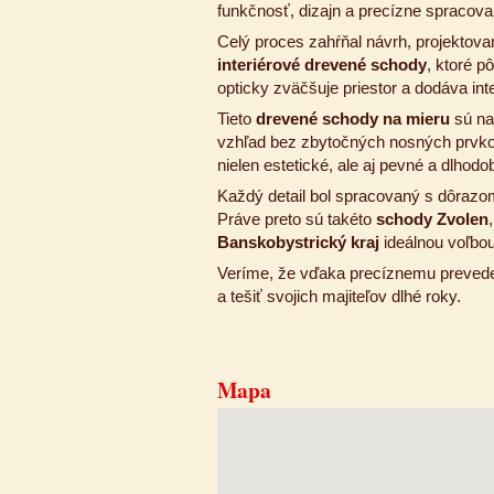
funkčnosť, dizajn a precízne spracova
Celý proces zahŕňal návrh, projektova
interiérové drevené schody
, ktoré p
opticky zväčšuje priestor a dodáva int
Tieto
drevené schody na mieru
sú na
vzhľad bez zbytočných nosných prvk
nielen estetické, ale aj pevné a dlhodo
Každý detail bol spracovaný s dôrazom
Práve preto sú takéto
schody Zvolen
Banskobystrický kraj
ideálnou voľbou 
Veríme, že vďaka precíznemu preveden
a tešiť svojich majiteľov dlhé roky.
Mapa