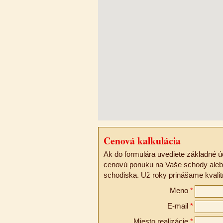
Cenová kalkulácia
Ak do formulára uvediete základné ú
cenovú ponuku na Vaše schody alebo
schodiska. Už roky prinášame kval
Meno
*
E-mail
*
Miesto realizácie
*