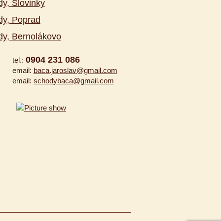
y, Slovinky
dy, Poprad
y, Bernolákovo
0904 231 086
tel.:
email:
baca.jaroslav@gmail.com
email:
schodybaca@gmail.com