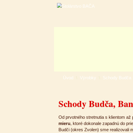
Úvod
\
Výrobky
\
Schody Budča
Schody Budča, Bans
Od prvotného stretnutia s klientom až 
mieru
, ktoré dokonale zapadnú do pri
Budči (okres Zvolen) sme realizovali