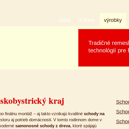
úvod
o firme
výrobky
Tradičné remes
technológií pre 
kobystrický kraj
Schod
Scho
po finálnu montáž – aj takto vznikajú kvalitné
schody na
estoru aj potrieb domácnosti. V tomto rodinnom dome v
Schod
 moderné
samonosné schody z dreva
, ktoré spájajú