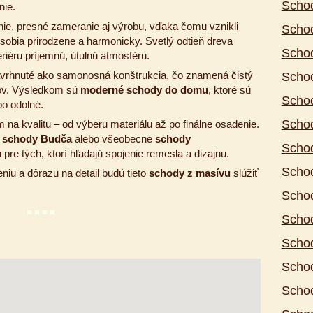
Scho
nie.
nie, presné zameranie aj výrobu, vďaka čomu vznikli
Schod
ôsobia prirodzene a harmonicky. Svetlý odtieň dreva
Scho
eriéru príjemnú, útulnú atmosféru.
vrhnuté ako samonosná konštrukcia, čo znamená čistý
Scho
ov. Výsledkom sú
moderné schody do domu
, ktoré sú
Schod
bo odolné.
Schod
 na kvalitu – od výberu materiálu až po finálne osadenie.
,
schody Budča
alebo všeobecne
schody
Scho
pre tých, ktorí hľadajú spojenie remesla a dizajnu.
Scho
iu a dôrazu na detail budú tieto
schody z masívu
slúžiť
Scho
Schod
Scho
Scho
Schod