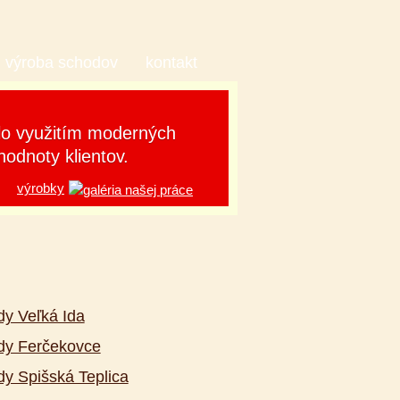
výroba schodov
kontakt
lo využitím moderných
hodnoty klientov.
výrobky
y Veľká Ida
dy Ferčekovce
y Spišská Teplica