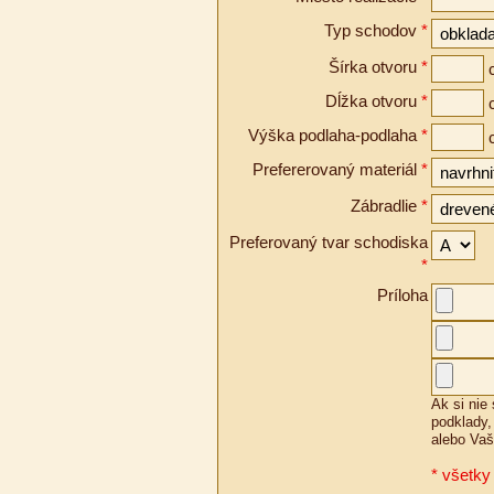
Typ schodov
*
Šírka otvoru
*
Dĺžka otvoru
*
Výška podlaha-podlaha
*
Prefererovaný materiál
*
Zábradlie
*
Preferovaný tvar schodiska
*
Príloha
Ak si nie
podklady,
alebo Vaši
* všetky