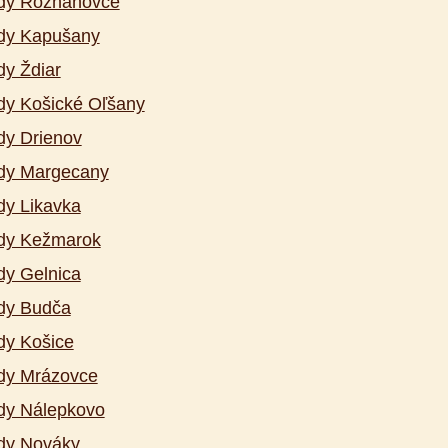
dy Rozhanovce
dy Kapušany
y Ždiar
y Košické Oľšany
dy Drienov
dy Margecany
y Likavka
dy Kežmarok
y Gelnica
dy Budča
dy Košice
dy Mrázovce
dy Nálepkovo
dy Nováky