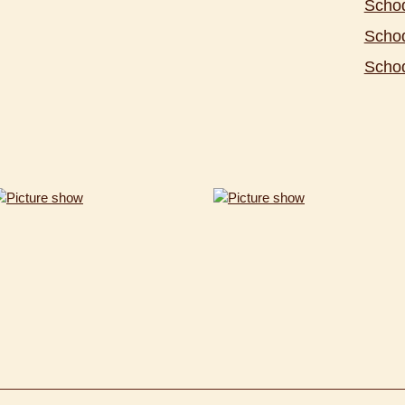
Schod
Scho
Schod