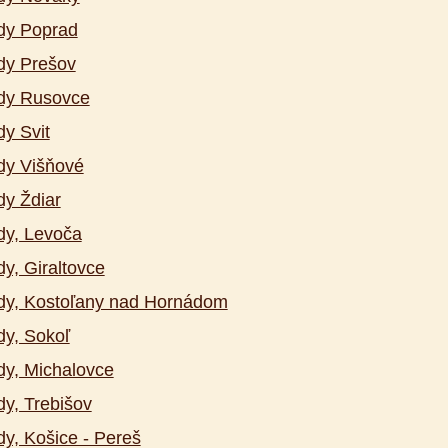
dy Poprad
dy Prešov
dy Rusovce
y Svit
dy Višňové
y Ždiar
dy, Levoča
y, Giraltovce
dy, Kostoľany nad Hornádom
y, Sokoľ
y, Michalovce
y, Trebišov
y, Košice - Pereš