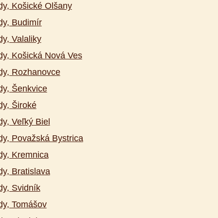
y, Košické Olšany
y, Budimír
y, Valaliky
y, Košická Nová Ves
dy, Rozhanovce
y, Šenkvice
y, Široké
y, Veľký Biel
y, Považská Bystrica
y, Kremnica
y, Bratislava
y, Svidník
dy, Tomášov