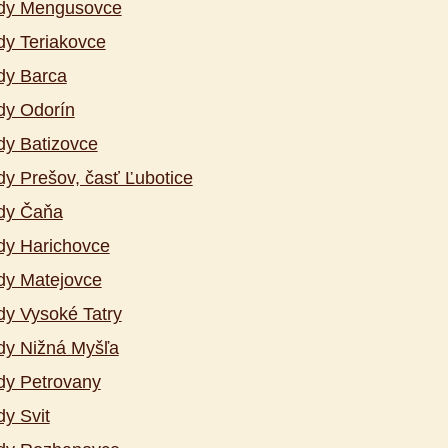
dy Mengusovce
y Teriakovce
dy Barca
dy Odorín
y Batizovce
y Prešov, časť Ľubotice
dy Čaňa
dy Harichovce
dy Matejovce
y Vysoké Tatry
dy Nižná Myšľa
dy Petrovany
y Svit