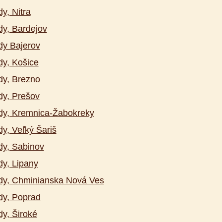
y, Nitra
y, Bardejov
y Bajerov
y, Košice
y, Brezno
y, Prešov
y, Kremnica-Žabokreky
y, Veľký Šariš
y, Sabinov
y, Lipany
dy, Chminianska Nová Ves
dy, Poprad
y, Široké