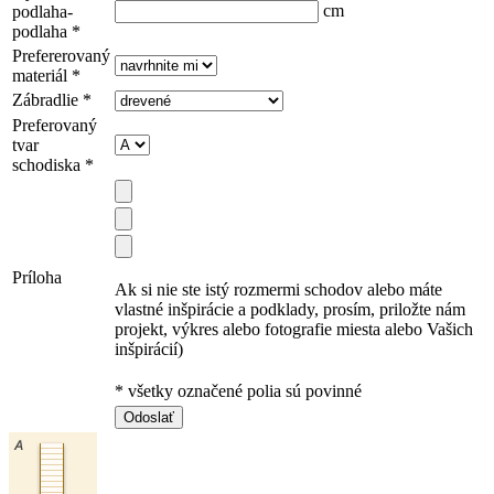
cm
podlaha-
podlaha
*
Prefererovaný
materiál
*
Zábradlie
*
Preferovaný
tvar
schodiska
*
Príloha
Ak si nie ste istý rozmermi schodov alebo máte
vlastné inšpirácie a podklady, prosím, priložte nám
projekt, výkres alebo fotografie miesta alebo Vašich
inšpirácií)
* všetky označené polia sú povinné
Odoslať