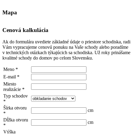
Mapa
Cenová kalkulácia
Ak do formulára uvediete základné údaje o priestore schodiska, radi
Vám vypracujeme cenovú ponuku na Vaše schody alebo poradíme
v technických otázkach týkajúcich sa schodiska. Už roky prinášame
kvalitné schody do domov po celom Slovensku.
Meno
*
E-mail
*
Miesto
realizácie
*
Typ schodov
*
Šírka otvoru
cm
*
Dĺžka otvoru
cm
*
Výška