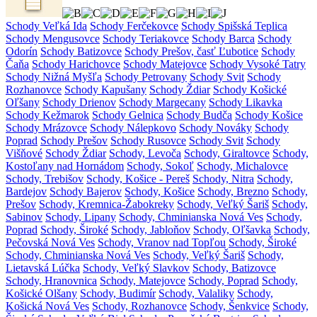
Schody Veľká Ida
Schody Ferčekovce
Schody Spišská Teplica
Schody Mengusovce
Schody Teriakovce
Schody Barca
Schody
Odorín
Schody Batizovce
Schody Prešov, časť Ľubotice
Schody
Čaňa
Schody Harichovce
Schody Matejovce
Schody Vysoké Tatry
Schody Nižná Myšľa
Schody Petrovany
Schody Svit
Schody
Rozhanovce
Schody Kapušany
Schody Ždiar
Schody Košické
Oľšany
Schody Drienov
Schody Margecany
Schody Likavka
Schody Kežmarok
Schody Gelnica
Schody Budča
Schody Košice
Schody Mrázovce
Schody Nálepkovo
Schody Nováky
Schody
Poprad
Schody Prešov
Schody Rusovce
Schody Svit
Schody
Višňové
Schody Ždiar
Schody, Levoča
Schody, Giraltovce
Schody,
Kostoľany nad Hornádom
Schody, Sokoľ
Schody, Michalovce
Schody, Trebišov
Schody, Košice - Pereš
Schody, Nitra
Schody,
Bardejov
Schody Bajerov
Schody, Košice
Schody, Brezno
Schody,
Prešov
Schody, Kremnica-Žabokreky
Schody, Veľký Šariš
Schody,
Sabinov
Schody, Lipany
Schody, Chminianska Nová Ves
Schody,
Poprad
Schody, Široké
Schody, Jabloňov
Schody, Oľšavka
Schody,
Pečovská Nová Ves
Schody, Vranov nad Topľou
Schody, Široké
Schody, Chminianska Nová Ves
Schody, Veľký Šariš
Schody,
Lietavská Lúčka
Schody, Veľký Slavkov
Schody, Batizovce
Schody, Hranovnica
Schody, Matejovce
Schody, Poprad
Schody,
Košické Olšany
Schody, Budimír
Schody, Valaliky
Schody,
Košická Nová Ves
Schody, Rozhanovce
Schody, Šenkvice
Schody,