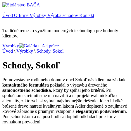
Úvod
O firme
Výrobky
Výroba schodov
Kontakt
Tradičné remeslo využitím moderných technológií pre hodnoty
klientov.
Výrobky
Úvod
\
Výrobky
\
Schody, Sokoľ
Schody, Sokoľ
Pri novostavbe rodinného domu v obci Sokoľ nás klient na základe
kontaktného formulára
požiadal o výstavbu dreveného
samonostného schodiska
, ktorý by spĺňal jeho kritériá. Pri
spoločnom stretnutí sme mu navrhli a naprojektovali niekoľko
alternatív, z ktorých si vybral najvhodnejšie riešenie. Ide o hladké
brúsené drevo natreté kvalitným lakom Adler doplnené o zaujímavé
kovové zábradlie s priamym vstupom a
elegantným podsvietením
.
Pod schodiskom a na poschodí sa doplnil odkladací priestor v
rovnakom prevedení.