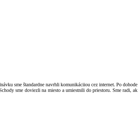
návku sme štandardne navrhli komunikáciiou cez internet. Po dohode
Schody sme doviezli na miesto a umiestnili do priestoru. Sme radi, ak