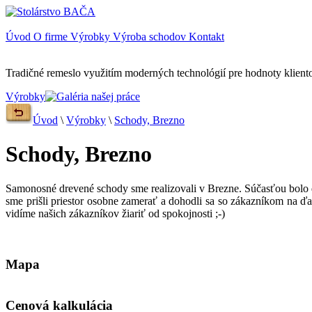
Úvod
O firme
Výrobky
Výroba schodov
Kontakt
Tradičné remeslo využitím moderných technológií pre hodnoty klient
Výrobky
Úvod
\
Výrobky
\
Schody, Brezno
Schody, Brezno
Samonosné drevené schody sme realizovali v Brezne. Súčasťou bolo 
sme prišli priestor osobne zamerať a dohodli sa so zákazníkom na ďal
vidíme našich zákazníkov žiariť od spokojnosti ;-)
Mapa
Cenová kalkulácia