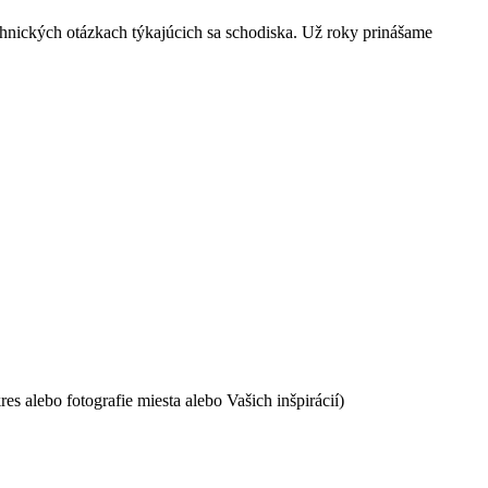
hnických otázkach týkajúcich sa schodiska. Už roky prinášame
es alebo fotografie miesta alebo Vašich inšpirácií)