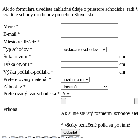
Ak do formulára uvediete základné údaje o priestore schodiska, rad
kvalitné schody do domov po celom Slovensku.
Meno
*
E-mail
*
Miesto realizácie
*
Typ schodov
*
Šírka otvoru
*
cm
Dĺžka otvoru
*
cm
Výška podlaha-podlaha
*
cm
Prefererovaný materiál
*
Zábradlie
*
Preferovaný tvar schodiska
*
Príloha
Ak si nie ste istý rozmermi schodov aleb
* všetky označené polia sú povinné
Odoslať