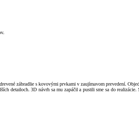
ov.
drevené zábradlie s kovovými prvkami v zaujímavom prevedení. Objed
ších detailoch. 3D návrh sa mu zapáčil a pustili sme sa do realizácie. 